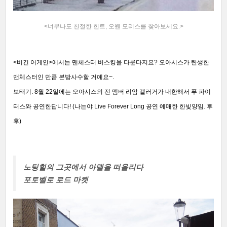
<너무나도 친절한 힌트, 오웬 모리스를 찾아보세요.>
<비긴 어게인>에서는 맨체스터 버스킹을 다룬다지요? 오아시스가 탄생한
맨체스터인 만큼 본방사수할 거예요~.
보태기. 8월 22일에는 오아시스의 전 멤버 리암 갤러거가 내한해서 푸 파이
터스와 공연한답니다! (나는야 Live Forever Long 공연 예매한 한빛양임. 후
후)
노팅힐의 그곳에서 아델을 떠올리다
포토벨로 로드 마켓