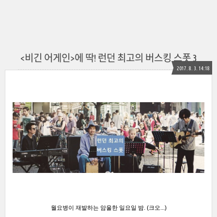
<비긴 어게인>에 딱! 런던 최고의 버스킹 스폿 3
2017. 8. 3. 14:18
월요병이 재발하는 암울한 일요일 밤. (크오...)