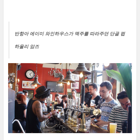
반항아 에이미 와인하우스가 맥주를 따라주던 단골 펍
하울리 암즈