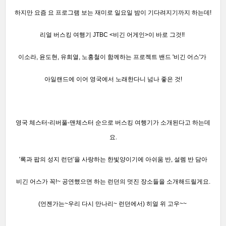
하지만 요즘 요 프로그램 보는 재미로 일요일 밤이 기다려지기까지 하는데!
리얼 버스킹 여행기 JTBC <비긴 어게인>이 바로 그것!!
이소라, 윤도현, 유희열, 노홍철이 함께하는 프로젝트 밴드 '비긴 어스'가
아일랜드에 이어 영국에서 노래한다니 넘나 좋은 것!
영국 체스터-리버풀-맨체스터 순으로 버스킹 여행기가 소개된다고 하는데
요.
'록과 팝의 성지 런던'을 사랑하는 한빛양이기에 아쉬움 반, 설렘 반 담아
비긴 어스가 꼭!~ 공연했으면 하는 런던의 멋진 장소들을 소개해드릴게요.
(언젠가는~우리 다시 만나리~ 런던에서) 히얼 위 고우~~