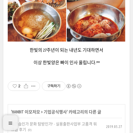
한빛의 27주년이 되는 내년도 기대하면서
이상 한빛양은 빠이 인사 올립니다.^^
2
구독하기
'
HANBIT 이모저모
>
기업공식행사
' 카테고리의 다른 글
워크숍인가 문화 탐방인가! - 실용출판사업부 고품격 워
2019.05.27
크숍 후기
(0)