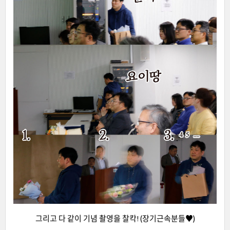
그리고 다 같이 기념 촬영을 찰칵! (장기근속분들♥)