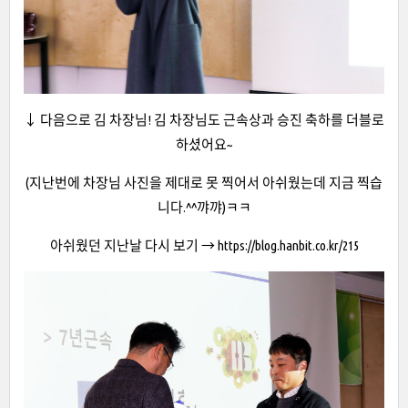
↓ 다음으로 김 차장님! 김 차장님도 근속상과 승진 축하를 더블로
하셨어요~
(지난번에 차장님 사진을 제대로 못 찍어서 아쉬웠는데 지금 찍습
니다.^^꺄꺄)ㅋㅋ
아쉬웠던 지난날 다시 보기 →
https://blog.hanbit.co.kr/215