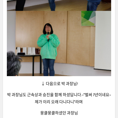
↓ 다음으로 박 과장님!
박 과장님도 근속상과 승진을 함께 하셨답니다.~"벌써 7년이네요~
제가 이리 오래 다니다니"라며
뭉클뭉클하셨던 과장님