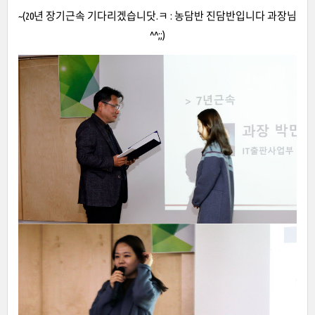
~(20년 장기근속 기다리겠습니닷.ㅋ : 농담반 진담반입니다 과장님
^^;;)