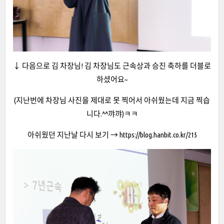
↓ 다음으로 김 차장님! 김 차장님도 근속상과 승진 축하를 더블로
하셨어요~
(지난번에 차장님 사진을 제대로 못 찍어서 아쉬웠는데 지금 찍습
니다.^^꺄꺄)ㅋㅋ
아쉬웠던 지난날 다시 보기 →
https://blog.hanbit.co.kr/215