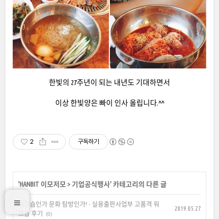
한빛의 27주년이 되는 내년도 기대하면서
이상 한빛양은 빠이 인사 올립니다.^^
2
구독하기
'
HANBIT 이모저모
>
기업공식행사
' 카테고리의 다른 글
워크숍인가 문화 탐방인가! - 실용출판사업부 고품격 워
2019.05.27
크숍 후기
(0)