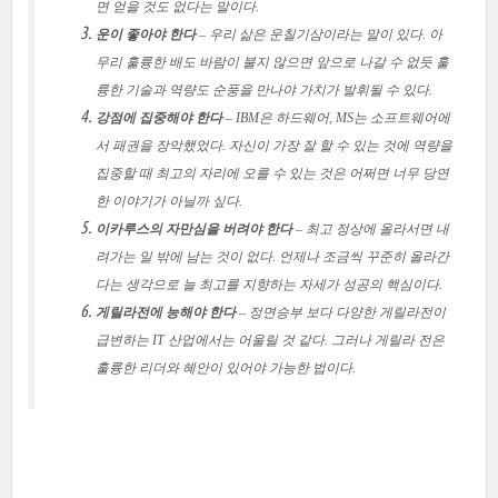
면 얻을 것도 없다는 말이다.
운이 좋아야 한다
– 우리 삶은 운칠기삼이라는 말이 있다. 아
무리 훌륭한 배도 바람이 불지 않으면 앞으로 나갈 수 없듯 훌
륭한 기술과 역량도 순풍을 만나야 가치가 발휘될 수 있다.
강점에 집중해야 한다
– IBM은 하드웨어, MS는 소프트웨어에
서 패권을 장악했었다. 자신이 가장 잘 할 수 있는 것에 역량을
집중할 때 최고의 자리에 오를 수 있는 것은 어쩌면 너무 당연
한 이야기가 아닐까 싶다.
이카루스의 자만심을 버려야 한다
– 최고 정상에 올라서면 내
려가는 일 밖에 남는 것이 없다. 언제나 조금씩 꾸준히 올라간
다는 생각으로 늘 최고를 지향하는 자세가 성공의 핵심이다.
게릴라전에 능해야 한다
– 정면승부 보다 다양한 게릴라전이
급변하는 IT 산업에서는 어울릴 것 같다. 그러나 게릴라 전은
훌륭한 리더와 혜안이 있어야 가능한 법이다.