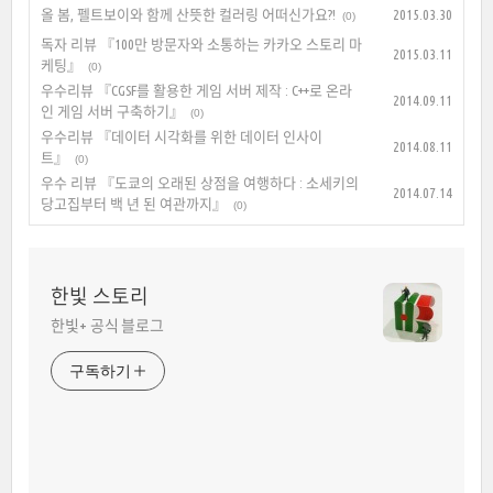
올 봄, 펠트보이와 함께 산뜻한 컬러링 어떠신가요?!
2015.03.30
(0)
독자 리뷰 『100만 방문자와 소통하는 카카오 스토리 마
2015.03.11
케팅』
(0)
우수리뷰 『CGSF를 활용한 게임 서버 제작 : C++로 온라
2014.09.11
인 게임 서버 구축하기』
(0)
우수리뷰 『데이터 시각화를 위한 데이터 인사이
2014.08.11
트』
(0)
우수 리뷰 『도쿄의 오래된 상점을 여행하다 : 소세키의
2014.07.14
당고집부터 백 년 된 여관까지』
(0)
한빛 스토리
한빛+ 공식 블로그
구독하기