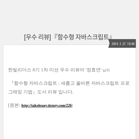
[우수 리뷰]『함수형 자바스크립트』
2014. 3. 27. 10:40
한빛리더스 8기 1차 미션 우수 리뷰어 '정효연'
님의
『함수형 자바스크립트 : 새롭고 올바른 자바스크립트 프로
그래밍 기법』도서 리뷰 입니다.
[원본
:
http://takeiteazy.tistory.com/226
]