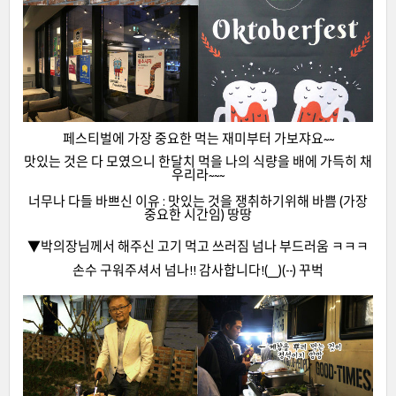
페스티벌에 가장 중요한 먹는 재미부터 가보쟈요~~
맛있는 것은 다 모였으니 한달치 먹을 나의 식량을 배에 가득히 채
우리라~~~
너무나 다들 바쁘신 이유 : 맛있는 것을 쟁취하기위해 바쁨 (가장
중요한 시간임) 땅땅
▼박의장님께서 해주신 고기 먹고 쓰러짐 넘나 부드러움 ㅋㅋㅋ
손수 구워주셔서 넘나!! 감사합니다!(__)(--) 꾸벅