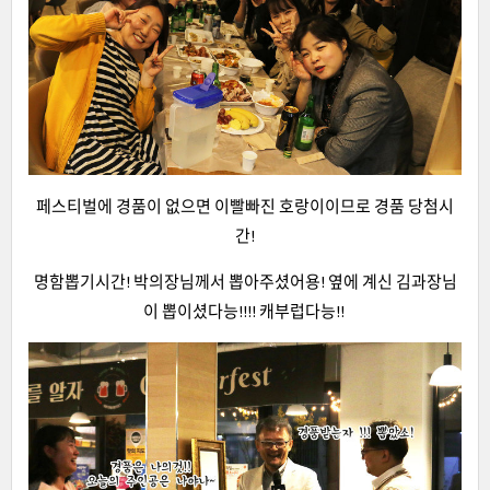
페스티벌에 경품이 없으면 이빨빠진 호랑이이므로 경품 당첨시
간!
명함뽑기시간! 박의장님께서 뽑아주셨어용! 옆에 계신 김과장님
이 뽑이셨다능!!!! 캐부럽다능!!