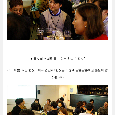
▼ 독자의 소리를 듣고 있는 한빛 편집자2
(아.. 아름..다운 한빛라이프 편집자! 한빛은 이렇게 알흠알흠하신 분들이 많
아요~ㅋ)