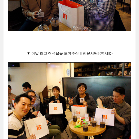
▼ 이날 최고 참석율을 보여주신 IT전문서팀! (역시!b)