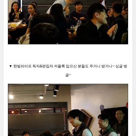
▼ 한빛라이프 독자&편집자 커플룩 입으신 분들도 주거니 받거니~ 싱글 벙
글~