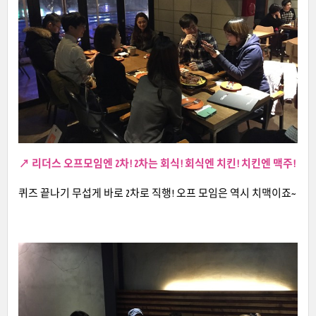
↗
리더스 오프모임엔 2차! 2차는 회식! 회식엔 치킨! 치킨엔 맥주!
퀴즈 끝나기 무섭게 바로 2차로 직행! 오프 모임은 역시 치맥이죠~