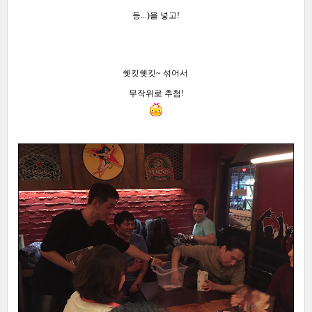
등...)을 넣고!
쉣킷쉣킷~ 섞어서
무작위로 추첨!