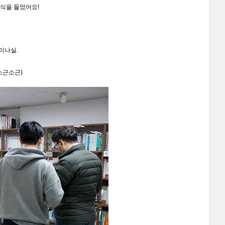
식을 들었어요!
미나실.
소근소근)