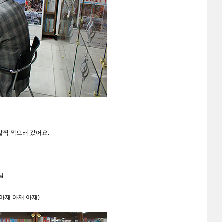
살짝 찍으러 갔어요.
님
 아재 아재 아재)