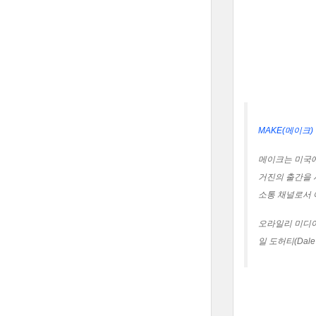
MAKE(메이크)
메이크는 미국에서
거진의 출간을 시
소통 채널로서 
오라일리 미디어
일 도허티(Dal