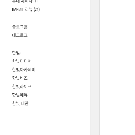
홍대 세미나
(1)
HANBIT 리뷰
(21)
블로그홈
태그로그
한빛+
한빛미디어
한빛아카데미
한빛비즈
한빛라이프
한빛에듀
한빛 대관