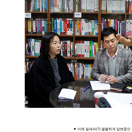
▼ 이에 질세라(?) 열렬하게 답변중인 