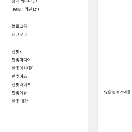
홍대 세미나
(1)
HANBIT 리뷰
(21)
블로그홈
태그로그
한빛+
한빛미디어
한빛아카데미
한빛비즈
한빛라이프
많은 분의 기대를
한빛에듀
한빛 대관