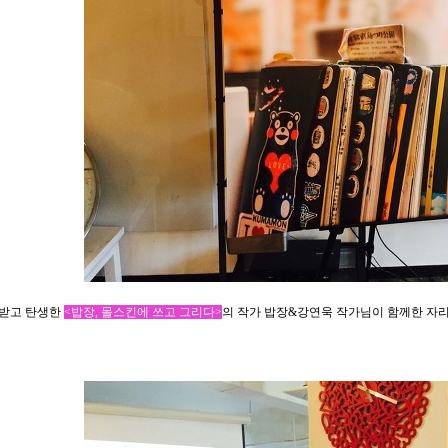
 받고 탄생한
<밥장, 몰스킨에 쓰고 그리다>
의 작가 밥장&강연욱 작가님이 함께한 자