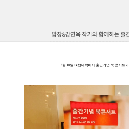
밥장&강연욱 작가와 함께하는 출
3
월
10
일 여행대학에서 출간기념 북 콘서트가