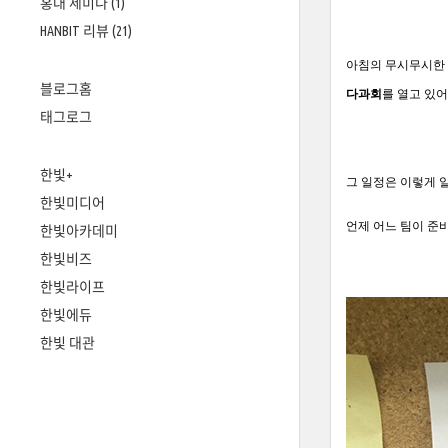
홍대 세미나
(1)
HANBIT 리뷰
(21)
아침의 무시무시한 
블로그홈
다과회
를 열고 있어
태그로그
한빛+
그 일정은 이렇게 
한빛미디어
언제 어느 팀이 준
한빛아카데미
한빛비즈
한빛라이프
한빛에듀
한빛 대관