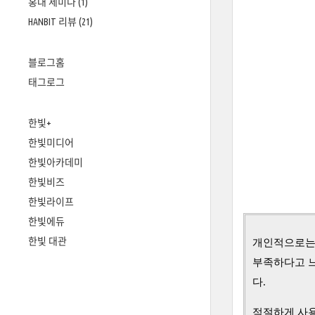
홍대 세미나
(1)
HANBIT 리뷰
(21)
블로그홈
태그로그
한빛+
한빛미디어
한빛아카데미
한빛비즈
한빛라이프
한빛에듀
한빛 대관
개인적으로는 
부족하다고 느
다.
적절하게 사용