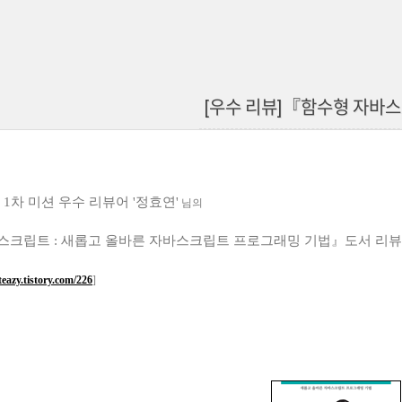
[우수 리뷰]『함수형 자바
1차 미션 우수 리뷰어 '정효연'
님의
크립트 : 새롭고 올바른 자바스크립트 프로그래밍 기법』도서 리뷰
teazy.tistory.com/226
]