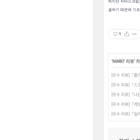
하지만
자바스크립트
결하기 때문에 기초
1
'
HANBIT 리뷰
'
[우수 리뷰]『
[우수 리뷰]『스프
[우수 리뷰]『나
[우수 리뷰]『게
[우수 리뷰]『