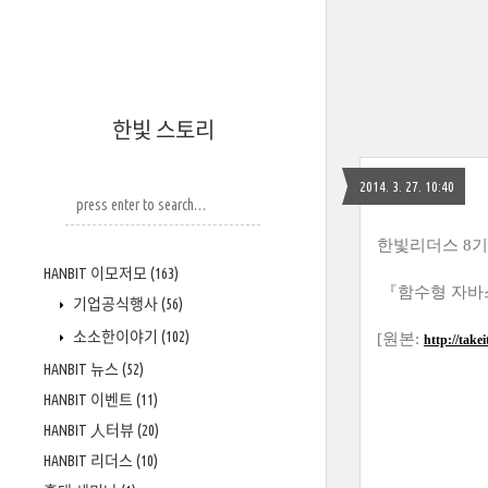
한빛 스토리
2014. 3. 27. 10:40
한빛리더스 8기 
HANBIT 이모저모
(163)
『함수형 자바스
기업공식행사
(56)
소소한이야기
(102)
[원본
:
http://takei
HANBIT 뉴스
(52)
HANBIT 이벤트
(11)
HANBIT 人터뷰
(20)
HANBIT 리더스
(10)