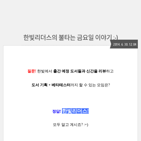
한빛리더스의 불타는 금요일 이야기 ;-)
2014. 6. 30. 12:04
질문!
한빛에서
출간 예정 도서들과
신간을
리뷰
하고
도서 기획 + 베타테스터
까지 할 수 있는 모임은?
한빛리더스
!
정답!
모두 알고 계시죠?
:
=)