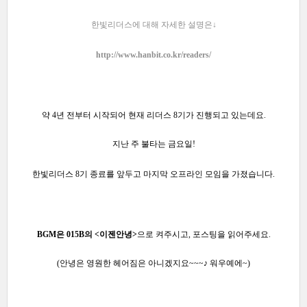
한빛리더스에 대해 자세한 설명은↓
http://www.hanbit.co.kr/readers/
약 4년 전부터 시작되어
현재 리더스 8기가 진행되고 있는데요.
지난 주 불타는 금요일!
한빛리더스 8기 종료를 앞두고 마지막 오프라인 모임을 가졌습니다.
BGM은 015B의 <이젠안녕>
으로 켜주시고, 포스팅을
읽어주세요.
(안녕은 영원한 헤어짐은 아니겠지요~~~♪ 워우예에
~
)