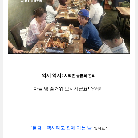
역시 역시!
치맥은 불금의 진리!
다들 넘 즐거워 보시시군요! 우
히히~
'불금 = 택시타고 집에 가는 날'
맞나요?