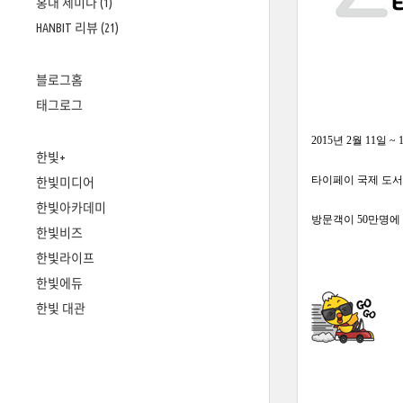
홍대 세미나
(1)
HANBIT 리뷰
(21)
블로그홈
태그로그
2015년 2월 11일
한빛+
타이페이 국제 도서
한빛미디어
한빛아카데미
방문객이 50만명에
한빛비즈
한빛라이프
한빛에듀
한빛 대관