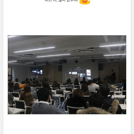
'비즈 너, 많이 컸구나!'