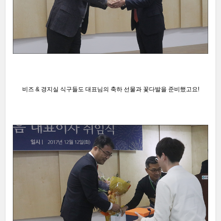
비즈 & 경지실 식구들
도 대표님의
축하 선물과 꽃다발을 준비했고
요!