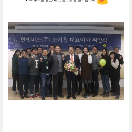
▼ 두 주먹을 불끈! 쥐고 앞으로 잘 살아
봅시다!