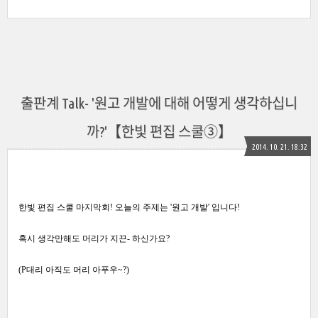
출판계 Talk- '원고 개발에 대해 어떻게 생각하십니
까?'【한빛 편집 스쿨③】
2014. 10. 21. 18:32
한빛 편집 스쿨 마지막회!
오늘의 주제는 '원고 개발' 입니다!
혹시 생각만해도 머리가
지끈- 하신가요?
(P대리 아직도 머리 아푸우~?)