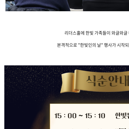
리더스홀에 한빛 가족들이 와글와글 
본격적으로 "한빛인의 날" 행사가 시작되었