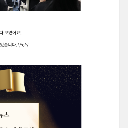
다 모였어요!
습니다. \^o^/