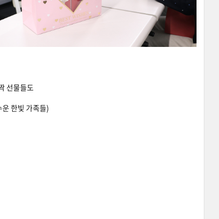
깜짝 선물들도
수운 한빛 가족들)