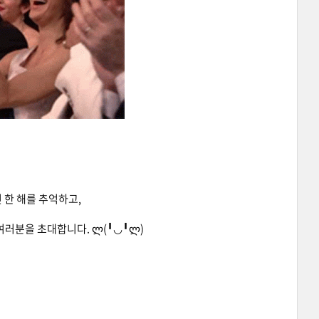
한 해를 추억하고,
여러분을 초대합니다. ლ(╹◡╹ლ)