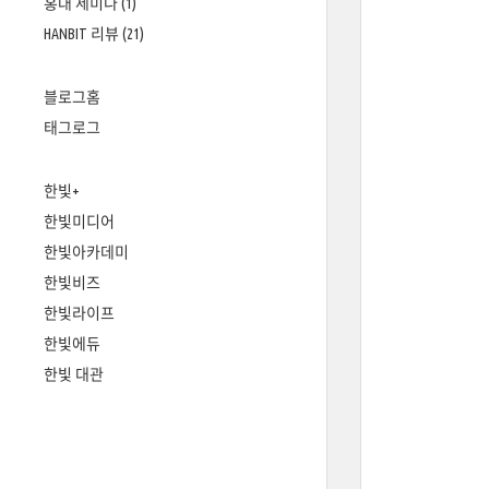
홍대 세미나
(1)
HANBIT 리뷰
(21)
블로그홈
태그로그
한빛+
한빛미디어
한빛아카데미
한빛비즈
한빛라이프
한빛에듀
한빛 대관