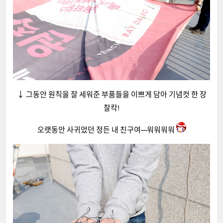
↓ 그동안 원칙을 잘 세워준 부품들을 이쁘게 담아 기념컷 한 장
찰칵!
오랫동안 사귀었던 정든 내 친구여~~워워워워