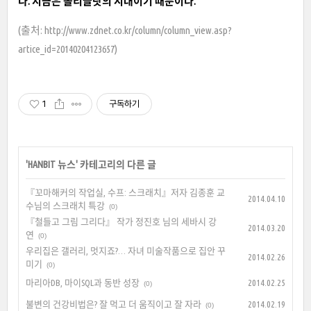
다. 지금은 폴리글랏의 시대이기 때문이다.
(출처: http://www.zdnet.co.kr/column/column_view.asp?
artice_id=20140204123657)
1
구독하기
'
HANBIT 뉴스
' 카테고리의 다른 글
『꼬마해커의 작업실, 수프: 스크래치』저자 김종훈 교
2014.04.10
수님의 스크래치 특강
(0)
『철들고 그림 그리다』 작가 정진호 님의 세바시 강
2014.03.20
연
(0)
우리집은 갤러리, 멋지죠?… 자녀 미술작품으로 집안 꾸
2014.02.26
미기
(0)
마리아DB, 마이SQL과 동반 성장
2014.02.25
(0)
불변의 건강비법은? 잘 먹고 더 움직이고 잘 자라
2014.02.19
(0)