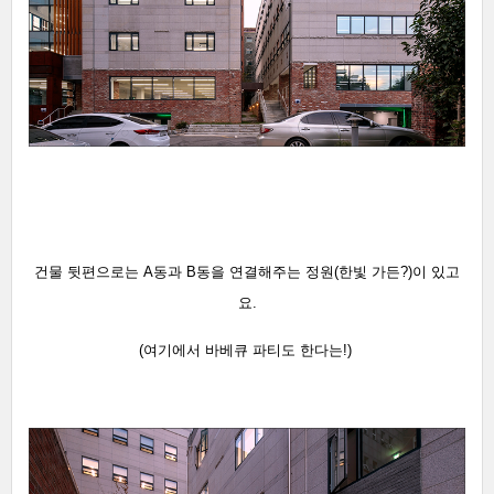
건물 뒷편으로는 A동과 B동을 연결해주는
정원(한빛 가든?)이
있고
요.
(여기에서 바베큐 파티도 한
다는!)