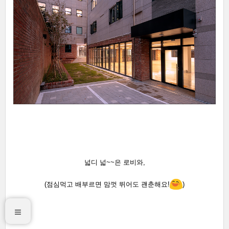
넓디 넓~~은 로비와,
(점심먹고 배부르면 맘껏 뛰어도 괜춘해요!
)