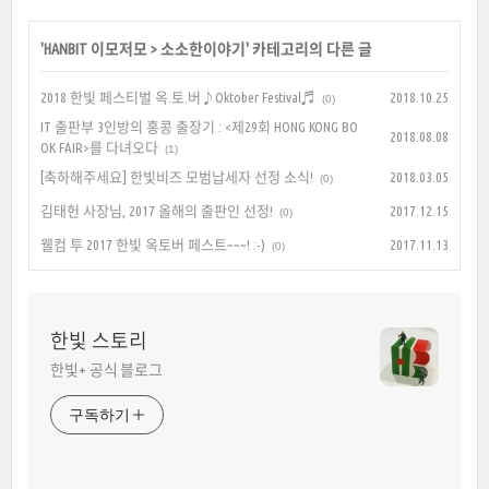
'
HANBIT 이모저모
>
소소한이야기
' 카테고리의 다른 글
2018 한빛 페스티벌 옥.토.버♪Oktober Festival♬
2018.10.25
(0)
IT 출판부 3인방의 홍콩 출장기 : <제29회 HONG KONG BO
2018.08.08
OK FAIR>를 다녀오다
(1)
[축하해주세요] 한빛비즈 모범납세자 선정 소식!
2018.03.05
(0)
김태헌 사장님, 2017 올해의 출판인 선정!
2017.12.15
(0)
웰컴 투 2017 한빛 옥토버 페스트~~~! :-)
2017.11.13
(0)
한빛 스토리
한빛+ 공식 블로그
구독하기