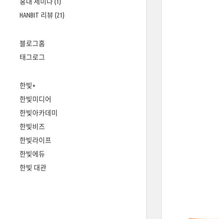
홍대 세미나
(1)
HANBIT 리뷰
(21)
블로그홈
태그로그
한빛+
한빛미디어
한빛아카데미
한빛비즈
한빛라이프
한빛에듀
한빛 대관