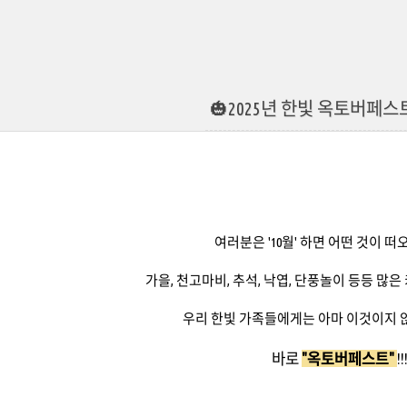
🎃2025년 한빛 옥토버페스
여러분은 '10월' 하면 어떤 것이 
가을, 천고마비, 추석, 낙엽, 단풍놀이 등등 
우리 한빛 가족들에게는 아마 이것이지 
바로
"옥토버페스트"
!!