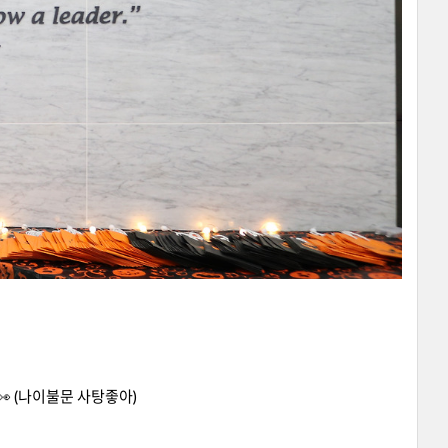
 (나이불문 사탕좋아)