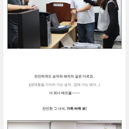
잔인하게도 승자와 패자의 길은 다르죠..
(
경매품을 가지러 가는 승자.. 집에 가는 패자...)
더 위너 테킷올~~~~
잔인한 그 녀석,
가위 바위 보!