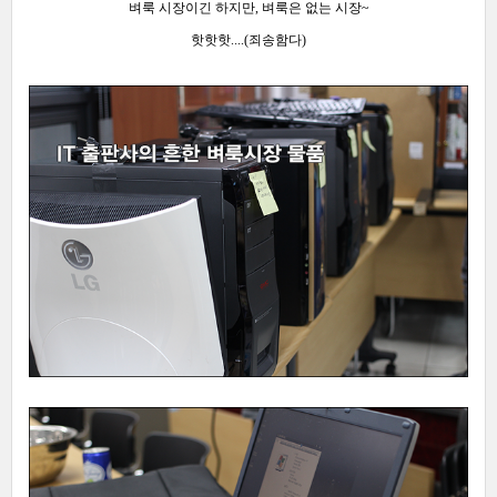
벼룩 시장이긴 하지만, 벼룩은 없는 시장~
핫핫핫....(죄송함다)