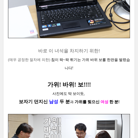
바로 이 녀석을 차지하기 위한!
(매우 공정한 절차에 의한)
침이 팍~팍
튀기는 가위 바위 보를 한판을 벌렸습
니다!
가위! 바위! 보!!!!
사진에도 딱 보이듯,
보자기 던지신
남성
두 분
가위를 찢으신
여성
한 분!
과