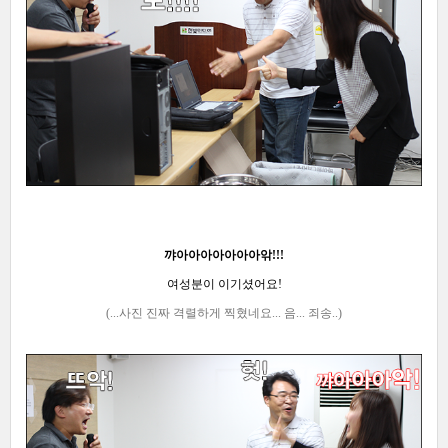
꺄아아아아아아아앆!!!
여성분이 이기셨어요!
(...사진 진짜 격렬하게
찍혔네요... 음... 죄송..)