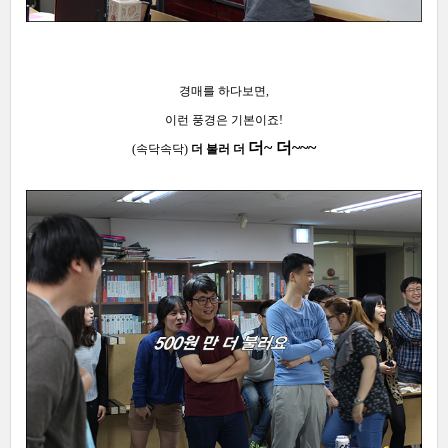
경매를 하다보면,
이런 풍경은 기본이죠!
더~ 더~~~
(속닥속닥)
더 불러 더