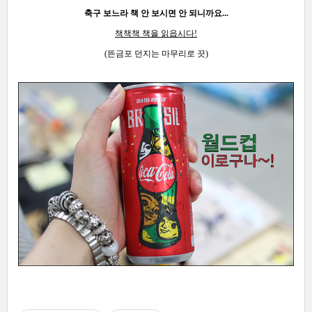
축구 보느라 책 안 보시면 안 되니까요...
책책책 책을 읽읍시다!
(뜬금포 던지는 마무리로 끗)