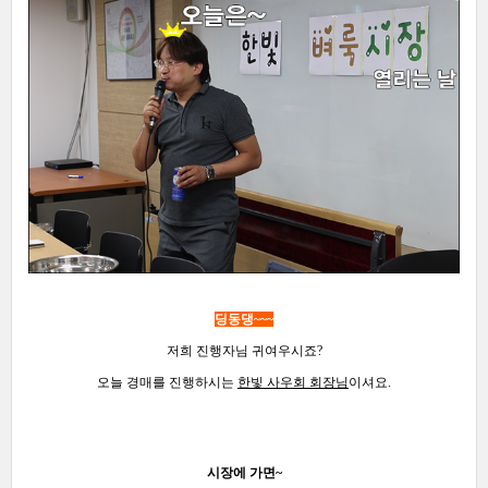
딩동댕~~~
저희 진행자님 귀여우시죠?
오늘 경매를 진행하시는
한빛 사우회 회장님
이셔요.
시장에 가면~