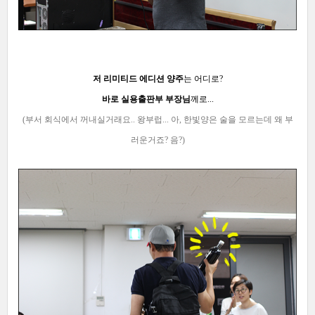
저 리미티드 에디션 양주
는 어디로?
바로 실용출판부 부장님
께로...
(부서 회식에서 꺼내실거래요.. 왕부럽... 아, 한빛양은 술을 모르는데 왜 부
러운거죠? 음?)