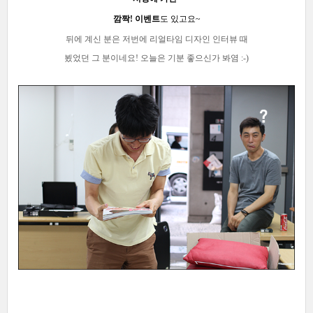
깜짝! 이벤트
도 있고요~
뒤에
계신 분은 저번에 리얼타임 디자인 인터뷰 때
뵜었던
그 분이네요
! 오늘은 기분 좋으신가 봐염 :-)