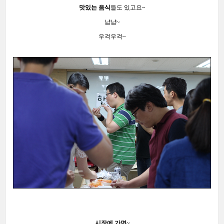
맛있는 음식
들도 있고요~
냠냠~
우걱우걱~
시장에 가면~