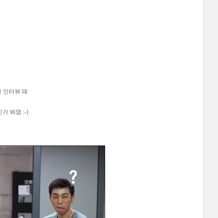
 인터뷰 때
가 봐염 :-)