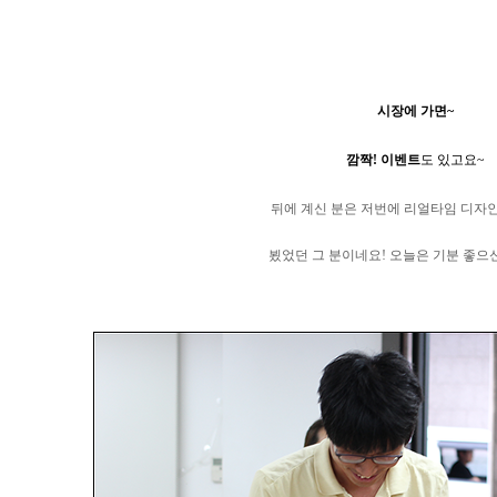
시장에 가면~
깜짝! 이벤트
도 있고요~
뒤에
계신 분은 저번에 리얼타임 디자인
뵜었던
그 분이네요
! 오늘은 기분 좋으신