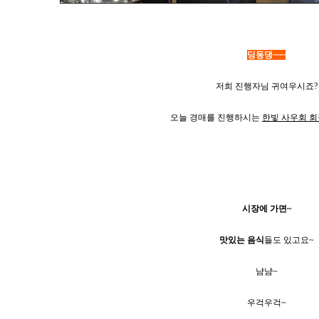
딩동댕~~~
저희 진행자님 귀여우시죠?
오늘 경매를 진행하시는
한빛 사우회 
시장에 가면~
맛있는 음식
들도 있고요~
냠냠~
우걱우걱~