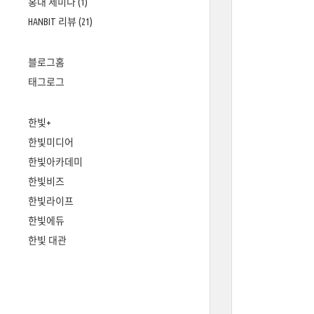
홍대 세미나
(1)
HANBIT 리뷰
(21)
블로그홈
태그로그
한빛+
한빛미디어
한빛아카데미
한빛비즈
한빛라이프
한빛에듀
한빛 대관