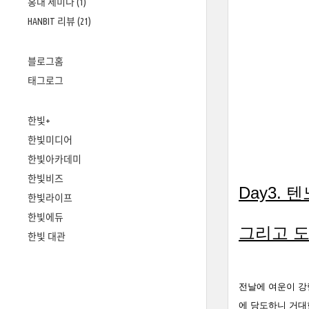
홍대 세미나
(1)
HANBIT 리뷰
(21)
블로그홈
태그로그
한빛+
한빛미디어
한빛아카데미
한빛비즈
Day3.
텐
한빛라이프
한빛에듀
그리고 
한빛 대관
전날에 여운이 강
에 당도하니 거대