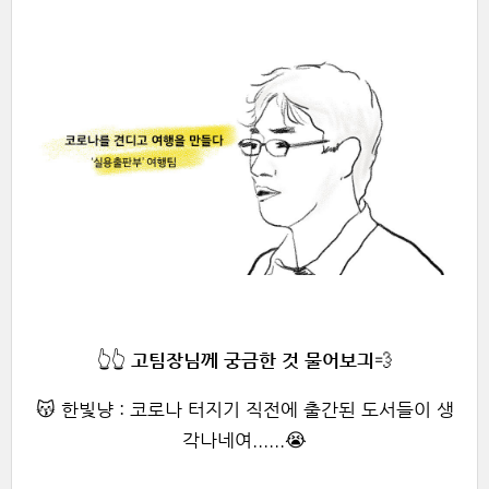
👆👆
고
팀장님께 궁금한 것 물어보긔
💨
😽 한빛냥 : 코로나 터지기 직전에 출간된 도서들이 생
각나네여......😭