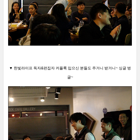
▼ 한빛라이프 독자&편집자 커플룩 입으신 분들도 주거니 받거니~ 싱글 벙
글~