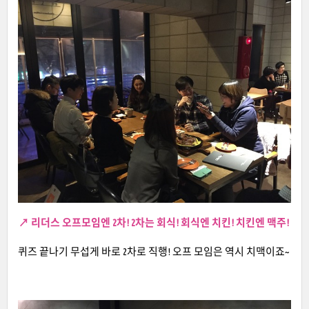
↗
리더스 오프모임엔 2차! 2차는 회식! 회식엔 치킨! 치킨엔 맥주!
퀴즈 끝나기 무섭게 바로 2차로 직행! 오프 모임은 역시 치맥이죠~