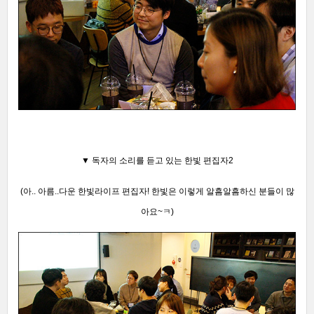
▼ 독자의 소리를 듣고 있는 한빛 편집자2
(아.. 아름..다운 한빛라이프 편집자! 한빛은 이렇게 알흠알흠하신 분들이 많
아요~ㅋ)