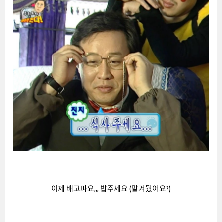
이제 배고파요,,, 밥주세요 (맡겨뒀어요?)