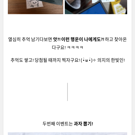
열심히 추억 남기다보면
앗?! 이런 행운이 나에게도?!
하고 찾아온
다구요! ㅋㅋㅋㅋ
추억도 쌓고! 당첨될 때까지 찍자구요! ( •̀ ω •́ )✧ 의지의 한빛인!
두번째 이벤트는
과자 뽑기!