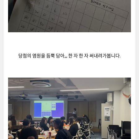
당첨의 염원을 듬뿍 담아,,, 한 자 한 자 써내려가봅니다.