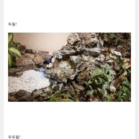
두둥!
두두둥!