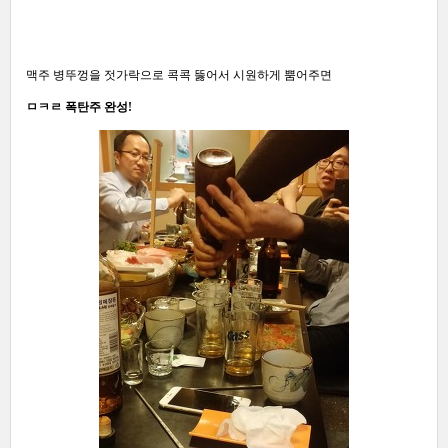
맥주 병뚜껑을 젓가락으로 콕콕 뚫어서 시원하게 뿜어주면
ㅁㅋㄹ 폭탄주 완성!