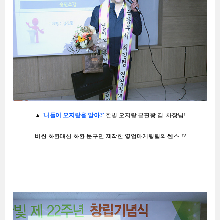
▲
'니들이 오지랖을 알아?'
한빛 오지랖 끝판왕 김 차장님!
비싼 화환대신 화환 문구만 제작한
영업마케팅팀의
쎈
스-!?