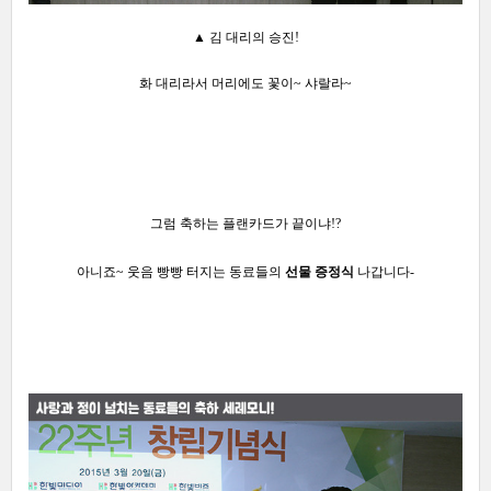
▲ 김 대리의 승진!
화 대리라서 머리에도 꽃이~ 샤랄라~
그럼 축하는
플랜카드가 끝이냐!?
아니죠~ 웃음 빵빵 터지는 동료들의
선물 증정식
나갑니다-