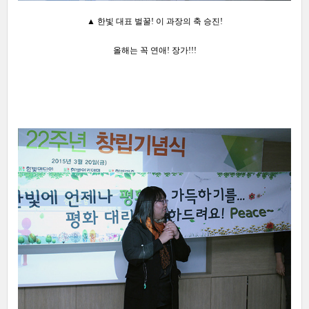
▲ 한빛 대표 벌꿀! 이 과장의 축 승진!
올해는 꼭 연애! 장가!!!