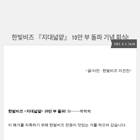
한빛비즈 『지대넓얕』 10만 부 돌파 기념 회식!
2015. 4. 3. 16:41
<글/사진 : 한빛비즈 이건진>
한빛비즈 <지대넓얕> 10만 부 돌파!
와~~~~짝짝짝
이 쾌거를 자축하기 위해 한빛비즈 전원이 맛있는 거를 먹으러 갔습니다.