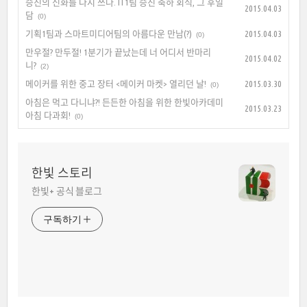
승진의 신화를 다시 쓰다. IT1팀 승진 축하 회식, 그 후일
2015.04.03
담
(0)
기획1팀과 스마트미디어팀의 아름다운 만남(?)
2015.04.03
(0)
만우절? 만두절! 1분기가 끝났는데 너 어디서 반마리
2015.04.02
니?
(2)
메이커를 위한 중고 장터 <메이커 마켓> 열리던 날!
2015.03.30
(0)
아침은 먹고 다니냐?! 든든한 아침을 위한 한빛아카데미
2015.03.23
아침 다과회!
(0)
한빛 스토리
한빛+ 공식 블로그
구독하기