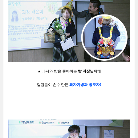
▲ 과자와 빵을 좋아하는
빵 과장님
위해
팀원들이 손수 만든
과자
가방과 빵
모자!