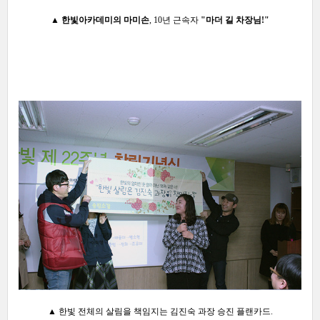
▲
한빛아카데미의 마미손
,
10년 근속자
"마더 길
차장님!"
▲ 한빛 전체의 살림을 책임지는 김진숙 과장 승진 플랜카드.